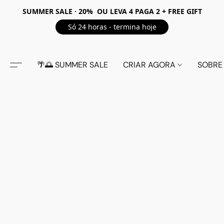
SUMMER SALE · 20% OU LEVA 4 PAGA 2 + FREE GIFT
Só 24 horas - termina hoje
🌴🌅 SUMMER SALE
CRIAR AGORA
SOBRE