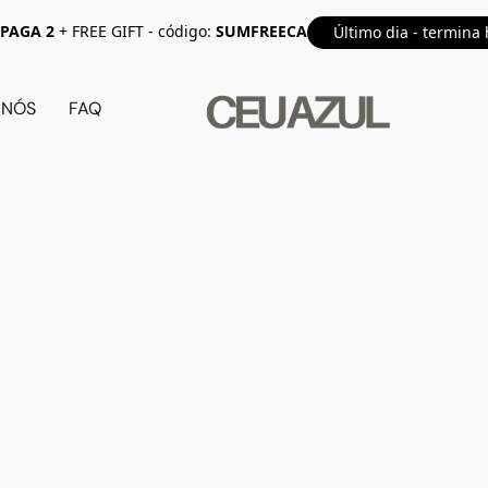
 PAGA 2
+ FREE GIFT - código:
SUMFREECA
Último dia - termina 
 NÓS
FAQ