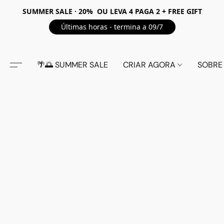
SUMMER SALE · 20% OU LEVA 4 PAGA 2 + FREE GIFT
Últimas horas - termina a 09/7
🌴🌅 SUMMER SALE
CRIAR AGORA
SOBRE