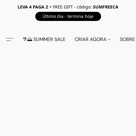
LEVA 4 PAGA 2
+ FREE GIFT - código:
SUMFREECA
Último dia - termina hoje
🌴🌅 SUMMER SALE
CRIAR AGORA
SOBRE