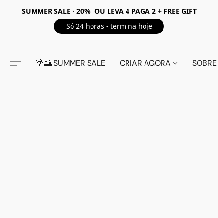
SUMMER SALE · 20% OU LEVA 4 PAGA 2 + FREE GIFT
Só 24 horas - termina hoje
🌴🌅 SUMMER SALE
CRIAR AGORA
SOBRE