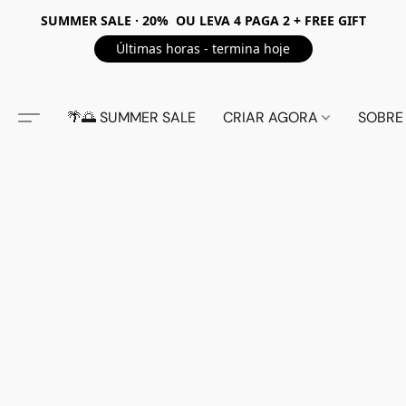
SUMMER SALE · 20% OU LEVA 4 PAGA 2 + FREE GIFT
Últimas horas - termina hoje
🌴🌅 SUMMER SALE
CRIAR AGORA
SOBRE