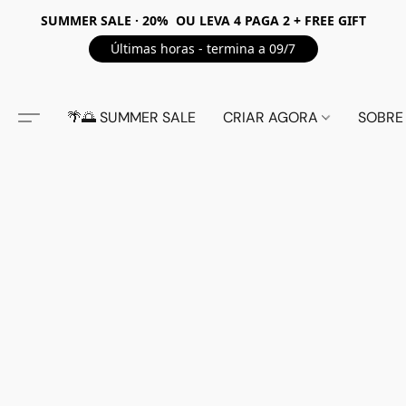
SUMMER SALE · 20% OU LEVA 4 PAGA 2 + FREE GIFT
Últimas horas - termina a 09/7
🌴🌅 SUMMER SALE
CRIAR AGORA
SOBRE