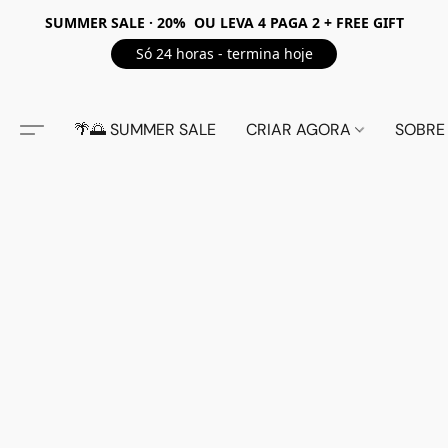
SUMMER SALE · 20% OU LEVA 4 PAGA 2 + FREE GIFT
Só 24 horas - termina hoje
🌴🌅 SUMMER SALE
CRIAR AGORA
SOBRE