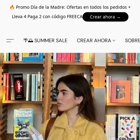
🔥 Promo Día de la Madre: Ofertas en todos los pedidos +
Lleva 4 Paga 2 con código FREECA
Crear ahora →
🌴🌅 SUMMER SALE
CREAR AHORA
SOBR