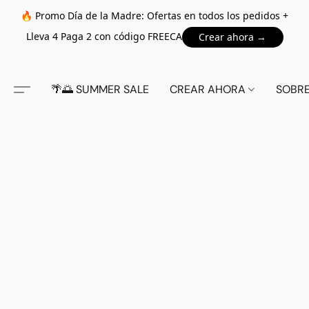
🔥 Promo Día de la Madre: Ofertas en todos los pedidos +
Lleva 4 Paga 2 con código FREECA
Crear ahora →
🌴🌅 SUMMER SALE
CREAR AHORA
SOBR