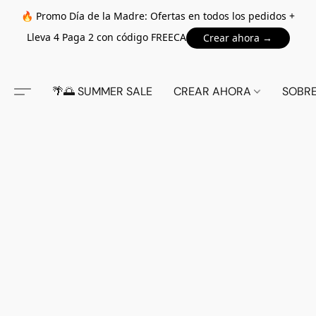
🔥 Promo Día de la Madre: Ofertas en todos los pedidos +
Lleva 4 Paga 2 con código FREECA
Crear ahora →
🌴🌅 SUMMER SALE
CREAR AHORA
SOBR