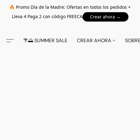
🔥 Promo Día de la Madre: Ofertas en todos los pedidos +
Lleva 4 Paga 2 con código FREECA
Crear ahora →
🌴🌅 SUMMER SALE
CREAR AHORA
SOBR