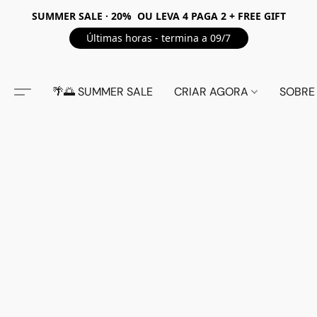
SUMMER SALE · 20% OU LEVA 4 PAGA 2 + FREE GIFT
Últimas horas - termina a 09/7
🌴🌅 SUMMER SALE
CRIAR AGORA
SOBRE