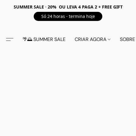
SUMMER SALE · 20% OU LEVA 4 PAGA 2 + FREE GIFT
Só 24 horas - termina hoje
🌴🌅 SUMMER SALE
CRIAR AGORA
SOBRE