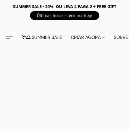
SUMMER SALE · 20% OU LEVA 4 PAGA 2 + FREE GIFT
Últimas horas - termina hoje
🌴🌅 SUMMER SALE
CRIAR AGORA
SOBRE