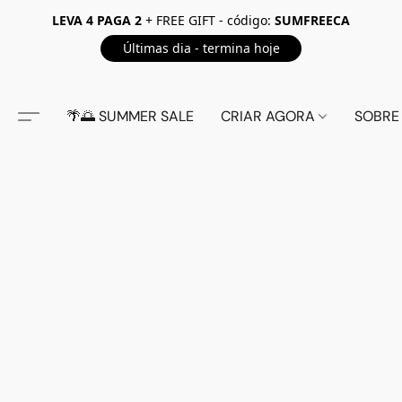
LEVA 4 PAGA 2
+ FREE GIFT - código:
SUMFREECA
Últimas dia - termina hoje
🌴🌅 SUMMER SALE
CRIAR AGORA
SOBRE