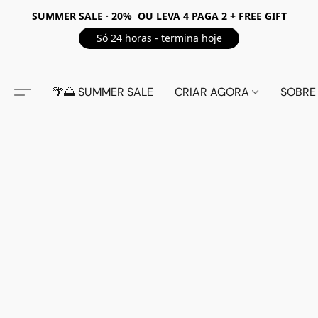
SUMMER SALE · 20% OU LEVA 4 PAGA 2 + FREE GIFT
Só 24 horas - termina hoje
🌴🌅 SUMMER SALE
CRIAR AGORA
SOBRE