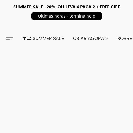
SUMMER SALE · 20% OU LEVA 4 PAGA 2 + FREE GIFT
Últimas horas - termina hoje
🌴🌅 SUMMER SALE
CRIAR AGORA
SOBRE