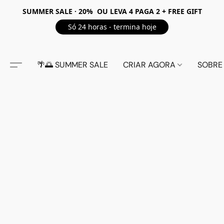
SUMMER SALE · 20% OU LEVA 4 PAGA 2 + FREE GIFT
Só 24 horas - termina hoje
🌴🌅 SUMMER SALE
CRIAR AGORA
SOBRE