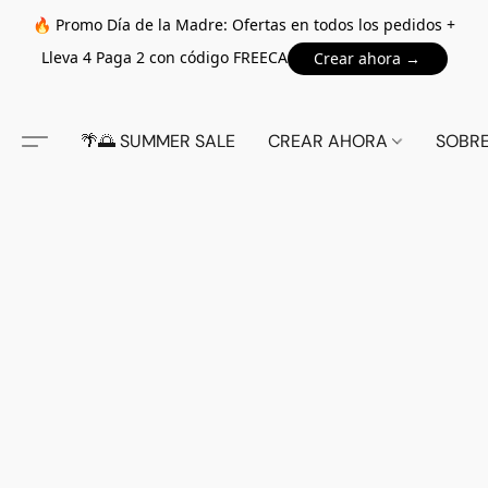
🔥 Promo Día de la Madre: Ofertas en todos los pedidos +
Lleva 4 Paga 2 con código FREECA
Crear ahora →
🌴🌅 SUMMER SALE
CREAR AHORA
SOBR