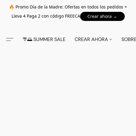
🔥 Promo Día de la Madre: Ofertas en todos los pedidos +
Lleva 4 Paga 2 con código FREECA
Crear ahora →
🌴🌅 SUMMER SALE
CREAR AHORA
SOBR