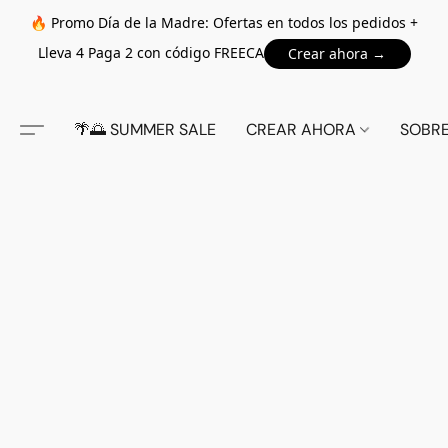
🔥 Promo Día de la Madre: Ofertas en todos los pedidos +
Lleva 4 Paga 2 con código FREECA
Crear ahora →
🌴🌅 SUMMER SALE
CREAR AHORA
SOBR